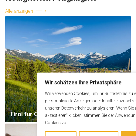
Alle anzeigen
Wir schätzen Ihre Privatsphäre
Wir verwenden Cookies, um Ihr Surferlebnis zu 
personalisierte Anzeigen oder Inhalte einzusetz
unseren Datenverkehr zu analysieren. Wenn Sie a
Tirol für Offsite-Retreats und Incentives
akzeptieren" klicken, stimmen Sie der Anwendu
Cookies zu.