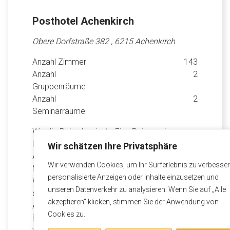
Posthotel Achenkirch
Obere Dorfstraße 382 , 6215 Achenkirch
Anzahl Zimmer
143
Anzahl
2
Gruppenräume
Anzahl
2
Seminarräume
Wo die Reise beginnt… Eine Reise zu innerer
Ruhe und Kraft: Das Posthotel Achenkirch am
Wir schätzen Ihre Privatsphäre
Achensee. Hinter Hotels mit Seele stehen
Wir verwenden Cookies, um Ihr Surferlebnis zu verbesser
Menschen mit Intuition, Kompass und
personalisierte Anzeigen oder Inhalte einzusetzen und
Weitblick. Einer dieser besonderen Orte ist
unseren Datenverkehr zu analysieren. Wenn Sie auf „Alle
das Posthotel Achenkirch in Tirol am
akzeptieren" klicken, stimmen Sie der Anwendung von
Achensee: Seit über hundert Jahren führt
Cookies zu.
Familie Reiter das 5-Sterne-Haus und