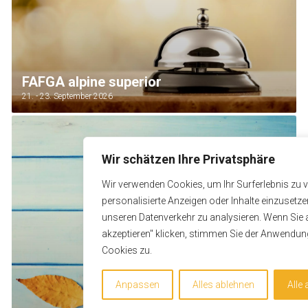
FAFGA alpine superior
21. - 23. September 2026
Wir schätzen Ihre Privatsphäre
Wir verwenden Cookies, um Ihr Surferlebnis zu 
personalisierte Anzeigen oder Inhalte einzusetz
unseren Datenverkehr zu analysieren. Wenn Sie a
akzeptieren" klicken, stimmen Sie der Anwendu
Cookies zu.
Anpassen
Alles ablehnen
Alle 