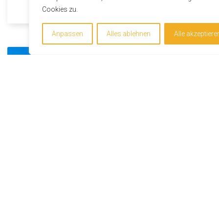
Cookies zu.
Anpassen
Alles ablehnen
Alle akzeptiere
Um unsere Webseite für Sie optimal zu gestalten und fortlau
verbessern zu können, verwenden wir Cookies. Durch die wei
Nutzung der Webseite stimmen Sie der Verwendung von Coo
zu. Weitere Informationen zu Cookies erhalten Sie in unser
Datenschutzerklärung
.
Verstanden & Cookies akzeptieren