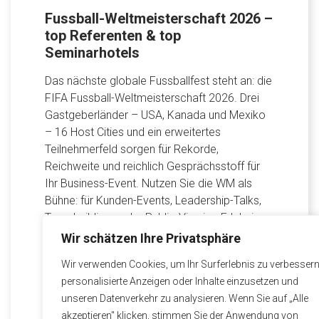
Fussball-Weltmeisterschaft 2026 –
top Referenten & top
Seminarhotels
Das nächste globale Fussballfest steht an: die
FIFA Fussball-Weltmeisterschaft 2026. Drei
Gastgeberländer – USA, Kanada und Mexiko
– 16 Host Cities und ein erweitertes
Teilnehmerfeld sorgen für Rekorde,
Reichweite und reichlich Gesprächsstoff für
Ihr Business-Event. Nutzen Sie die WM als
Bühne: für Kunden-Events, Leadership-Talks,
Teambuildings oder Public-Viewing-Erlebnisse
mit Sinn und Wirkung. Die WM 2026 läuft […]
Wir schätzen Ihre Privatsphäre
Wir verwenden Cookies, um Ihr Surferlebnis zu verbessern
personalisierte Anzeigen oder Inhalte einzusetzen und
Mehr lesen
unseren Datenverkehr zu analysieren. Wenn Sie auf „Alle
akzeptieren" klicken, stimmen Sie der Anwendung von